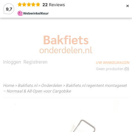
×
22
Reviews
9,7
Inloggen
Registreren
UW WINKELWAGEN
Geen producten
(0)
Home
>
Bakfiets.nl
>
Onderdelen
>
Bakfiets.nl regentent montageset
– Normaal & All-Open voor Cargobike