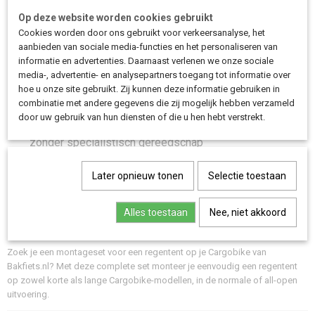
Op deze website worden cookies gebruikt
Geschikt voor korte en lange Cargobike-modellen van
Cookies worden door ons gebruikt voor verkeersanalyse, het
Bakfiets.nl
aanbieden van sociale media-functies en het personaliseren van
Twee uitvoeringen: Kies tussen de normale of all-open
informatie en advertenties. Daarnaast verlenen we onze sociale
variant
media-, advertentie- en analysepartners toegang tot informatie over
Volledige set: Alles wat u nodig heeft voor een stevige
hoe u onze site gebruikt. Zij kunnen deze informatie gebruiken in
combinatie met andere gegevens die zij mogelijk hebben verzameld
montage
door uw gebruik van hun diensten of die u hen hebt verstrekt.
Eenvoudige installatie: Zelf eenvoudig te monteren
zonder specialistisch gereedschap
Nieuw model: Verbeterde pasvorm en montagegemak
Later opnieuw tonen
Selectie toestaan
Montage handleiding normale tent
Alles toestaan
Nee, niet akkoord
Montage handleiding All-open tent
Zoek je een montageset voor een regentent op je Cargobike van
Bakfiets.nl? Met deze complete set monteer je eenvoudig een regentent
op zowel korte als lange Cargobike-modellen, in de normale of all-open
uitvoering.