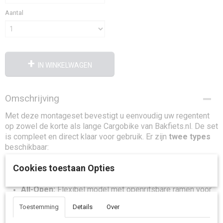
Aantal
IN WINKELWAGEN
Omschrijving
Met deze montageset bevestigt u eenvoudig uw regentent
op zowel de korte als lange Cargobike van Bakfiets.nl. De set
is compleet en direct klaar voor gebruik. Er zijn
twee types
beschikbaar:
Normaal:
Standaard versie voor betrouwbare
Cookies toestaan Opties
bescherming tegen regen en wind.
All-Open:
Flexibel model met openritsbare ramen voor
meer ventilatie en toegankelijkheid.
Toestemming
Details
Over
Kenmerken: