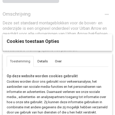
Omschrijving
Deze set standaard montageblokken voor de boven- en
onderzijde is een origineel onderdeel voor Urban Arrow en
geschikt voor alle uitvoeringen van Urban Arrow bakfietsen.
De montageblokken zorgen ervoor dat de standaard stevig
Cookies toestaan Opties
op zijn plaats blijft en dragen bij aan een stabiele en
betrouwbare werking tijdens het parkeren.
Met behulp van de montagebouten kun je de beweging van
Toestemming
Details
Over
de standaard nauwkeurig afstellen, zodat deze soepel in- en
uitklapt. Dit voorkomt onnodige slijtage en zorgt voor een
prettige bediening bij dagelijks gebruik. De montageblokken
Op deze website worden cookies gebruikt
zijn duurzaam uitgevoerd en eenvoudig te monteren,
Cookies worden door ons gebruikt voor verkeersanalyse, het
waardoor ze ideaal zijn voor vervanging of onderhoud van de
aanbieden van sociale media-functies en het personaliseren van
standaard.
informatie en advertenties. Daarnaast verlenen we onze sociale
media-, advertentie- en analysepartners toegang tot informatie over
hoe u onze site gebruikt. Zij kunnen deze informatie gebruiken in
combinatie met andere gegevens die zij mogelijk hebben verzameld
Zoek je montageblokken voor de standaard van je Urban Arrow? Deze
door uw gebruik van hun diensten of die u hen hebt verstrekt.
originele set zorgt voor een stabiele bevestiging en soepele werking van