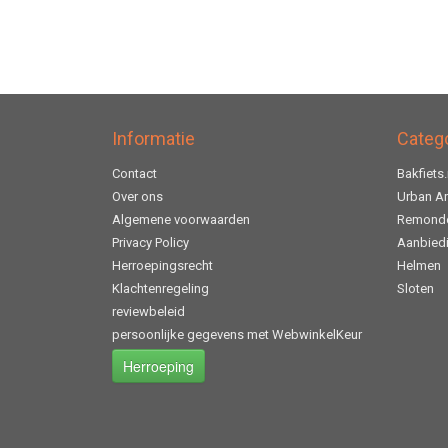
Informatie
Categ
Contact
Bakfiets.
Over ons
Urban A
Algemene voorwaarden
Remonde
Privacy Policy
Aanbied
Herroepingsrecht
Helmen
Klachtenregeling
Sloten
reviewbeleid
persoonlijke gegevens met WebwinkelKeur
Herroeping