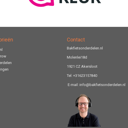
orieën
Contact
Bakfietsonderdelen.nl
nl
rrow
Molenlei18d
rdelen
1921 CZ Akersloot
ingen
Tel: +31623157840
E-mail: info@bakfietsonderdelen.nl