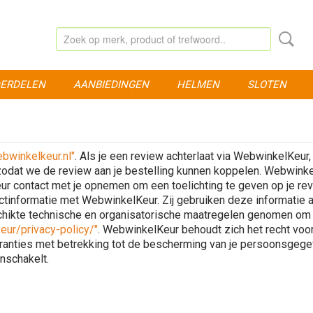
ERDELEN
AANBIEDINGEN
HELMEN
SLOTEN
bwinkelkeur.nl"
. Als je een review achterlaat via WebwinkelKeu
dat we de review aan je bestelling kunnen koppelen. Webwinkel
 contact met je opnemen om een toelichting te geven op je revi
uctinformatie met WebwinkelKeur. Zij gebruiken deze informatie a
hikte technische en organisatorische maatregelen genomen om
ur/privacy-policy/"
. WebwinkelKeur behoudt zich het recht voo
ranties met betrekking tot de bescherming van je persoonsgege
nschakelt.