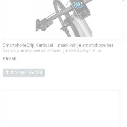
SmartphoneGrip Verticaal – maak van je smartphone het
display van je e-bike
Gebruik je smartphone als volwaardig e-bike display met de…
€ 59,50
IN WINKELWAGEN