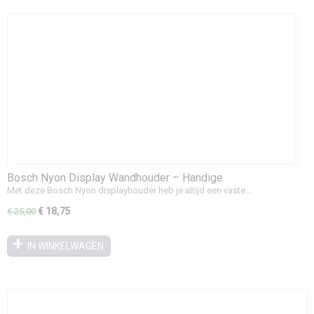
Bosch Nyon Display Wandhouder – Handige
Opbergoplossing voor je Bakfiet
Met deze Bosch Nyon displayhouder heb je altijd een vaste…
€ 18,75
€ 25,00
IN WINKELWAGEN