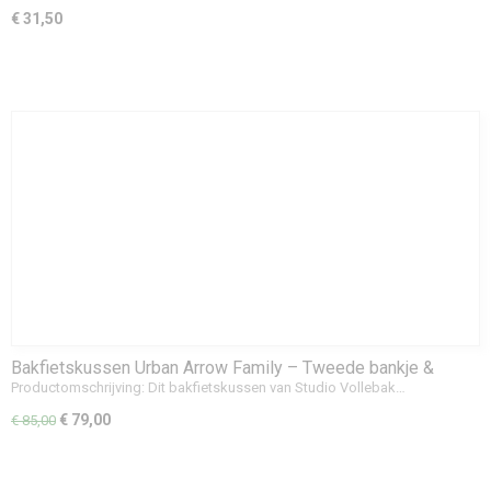
€ 31,50
Bakfietskussen Urban Arrow Family – Tweede bankje &
comfort
Productomschrijving: Dit bakfietskussen van Studio Vollebak…
€ 79,00
€ 85,00