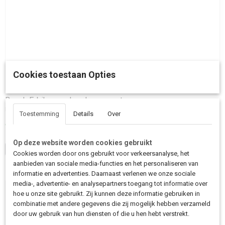
Cookies toestaan Opties
Bosch E-bike accuhouder op voet
Productomschrijving: Met het Bosch E-bike docking station…
Toestemming
Details
Over
€ 27,50
€ 29,95
Op deze website worden cookies gebruikt
IN WINKELWAGEN
Cookies worden door ons gebruikt voor verkeersanalyse, het
aanbieden van sociale media-functies en het personaliseren van
informatie en advertenties. Daarnaast verlenen we onze sociale
media-, advertentie- en analysepartners toegang tot informatie over
hoe u onze site gebruikt. Zij kunnen deze informatie gebruiken in
combinatie met andere gegevens die zij mogelijk hebben verzameld
door uw gebruik van hun diensten of die u hen hebt verstrekt.