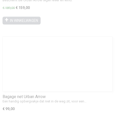
Beschemt uw Urban Arrow tegen weer en wind.
€ 159,00
€ 189,00
IN WINKELWAGEN
Bagage net Urban Arrow
Een handig opbergvakje dat niet in de weg zit, voor een…
€ 99,00