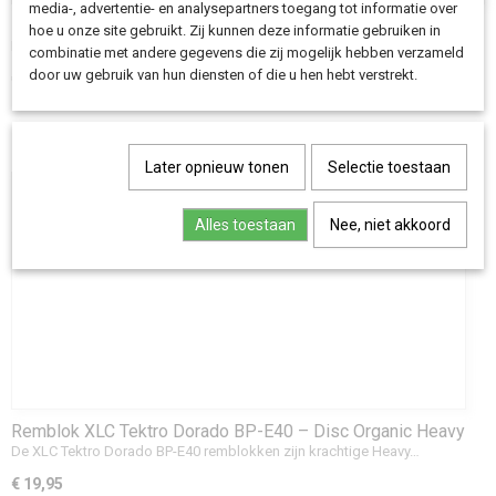
media-, advertentie- en analysepartners toegang tot informatie over
Buitenband 26" Schwalbe Pick-Up ADDIX E Super Defense
hoe u onze site gebruikt. Zij kunnen deze informatie gebruiken in
55-559 Zwart
De Schwalbe Pick-Up is de ultieme cargo band voor zware…
combinatie met andere gegevens die zij mogelijk hebben verzameld
door uw gebruik van hun diensten of die u hen hebt verstrekt.
€ 42,90
Later opnieuw tonen
Selectie toestaan
Alles toestaan
Nee, niet akkoord
Remblok XLC Tektro Dorado BP-E40 – Disc Organic Heavy
Duty Zwart (Set van 2).
De XLC Tektro Dorado BP-E40 remblokken zijn krachtige Heavy…
€ 19,95