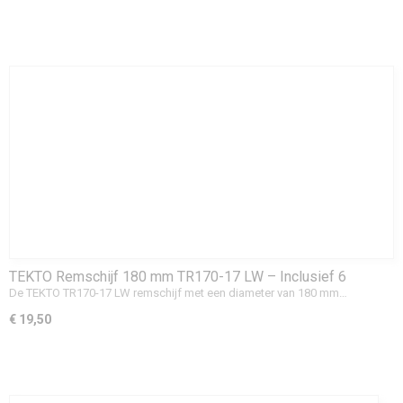
TEKTO Remschijf 180 mm TR170-17 LW – Inclusief 6
Montageschroeven | Ideaal voor Bakfietsen
De TEKTO TR170-17 LW remschijf met een diameter van 180 mm…
€ 19,50