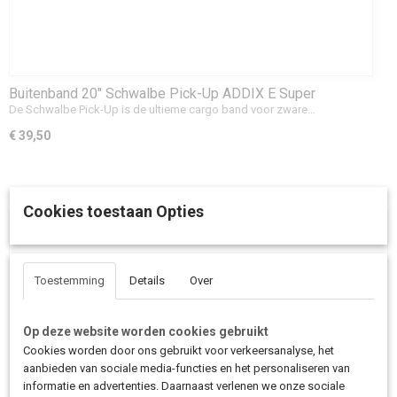
Buitenband 20" Schwalbe Pick-Up ADDIX E Super
Defense 55-406 Zwart
De Schwalbe Pick-Up is de ultieme cargo band voor zware…
€ 39,50
Cookies toestaan Opties
Toestemming
Details
Over
Op deze website worden cookies gebruikt
Cookies worden door ons gebruikt voor verkeersanalyse, het
aanbieden van sociale media-functies en het personaliseren van
informatie en advertenties. Daarnaast verlenen we onze sociale