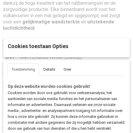
dankzij de hoge kwaliteit van het rubbermengsel en de
zorgvuldige productie. Elke binnenband wordt voor het
vulkaniseren in een mal gelegd en opgepompt, wat zorgt
voor een
gelijkmatige wandsterkte
en
uitstekende
luchtdichtheid
.
Cookies toestaan Opties
Verkrijgbaar in twee uitvoeringen:
-
DV7
– Met Hollands ventiel (Dunlop)
-
AV7
– Met autoventiel (geschikt voor nieuwe modellen
Toestemming
Details
Over
Urban Arrow
)
Op deze website worden cookies gebruikt
Tip:
controleer minimaal 1 x per maand je bandenspanning.
Cookies worden door ons gebruikt voor verkeersanalyse, het
Dit zorgt voor een beter weggedrag en je banden gaan een
aanbieden van sociale media-functies en het personaliseren van
stuk langer mee.
informatie en advertenties. Daarnaast verlenen we onze sociale
media-, advertentie- en analysepartners toegang tot informatie over
hoe u onze site gebruikt. Zij kunnen deze informatie gebruiken in
Save
combinatie met andere gegevens die zij mogelijk hebben verzameld
door uw gebruik van hun diensten of die u hen hebt verstrekt.