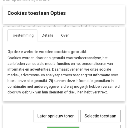
Het gordeltje wordt geleverd
zonder montageset
(bouten
Cookies toestaan Opties
en moeren). Dat is ideaal wanneer je bestaande
bevestigingspunten nog in goede staat zijn of wanneer je al
passend bevestigingsmateriaal in huis hebt. Zo vervang je
alleen wat nodig is en houd je het onderhoud praktisch en
Toestemming
Details
Over
betaalbaar, zonder in te leveren op veiligheid of
gebruiksgemak.
Op deze website worden cookies gebruikt
Zoek je een los gordeltje voor je bakfiets dat breed
Cookies worden door ons gebruikt voor verkeersanalyse, het
toepasbaar is en direct past in jouw bestaande montage?
aanbieden van sociale media-functies en het personaliseren van
Dan is dit een betrouwbare oplossing om je bakfiets weer
informatie en advertenties. Daarnaast verlenen we onze sociale
veilig en klaar voor dagelijks gebruik te maken.
media-, advertentie- en analysepartners toegang tot informatie over
hoe u onze site gebruikt. Zij kunnen deze informatie gebruiken in
.
combinatie met andere gegevens die zij mogelijk hebben verzameld
door uw gebruik van hun diensten of die u hen hebt verstrekt.
Save
Later opnieuw tonen
Selectie toestaan
Ook interessant