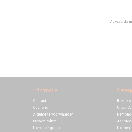
De waarderin
Informatie
Categ
Contact
Bakfiets.
Over ons
Urban A
Algemene voorwaarden
Remonde
Privacy Policy
Aanbied
Herroepingsrecht
Helmen