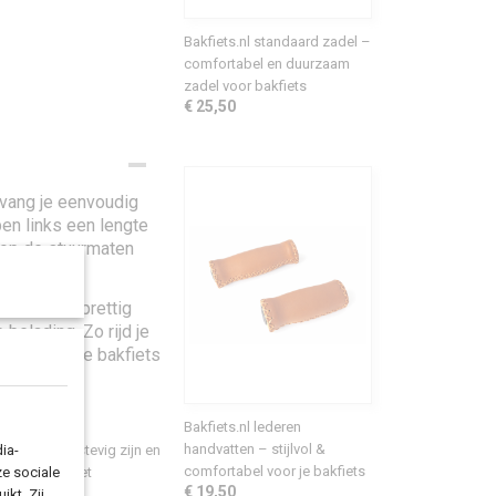
Bakfiets.nl standaard zadel –
comfortabel en duurzaam
zadel voor bakfiets
€ 25,50
rvang je eenvoudig
en links een lengte
 op de stuurmaten
 het stuur prettig
belading. Zo rijd je
at je van je bakfiets
Bakfiets.nl lederen
handvatten – stijlvol &
ia-
 aanvoelen, stevig zijn en
comfortabel voor je bakfiets
ze sociale
g, zeker en met
€ 19,50
ikt. Zij