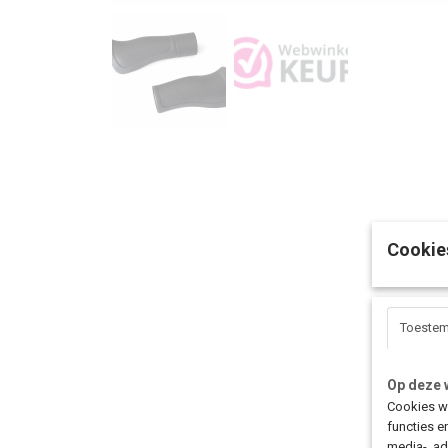
Cookie
Toeste
Op deze 
Cookies wo
functies e
media-, ad