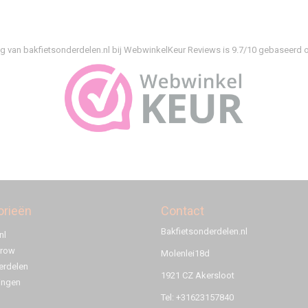
g van bakfietsonderdelen.nl bij
WebwinkelKeur Reviews
is 9.7/10 gebaseerd o
orieën
Contact
Bakfietsonderdelen.nl
nl
rrow
Molenlei18d
rdelen
1921 CZ Akersloot
ingen
Tel: +31623157840