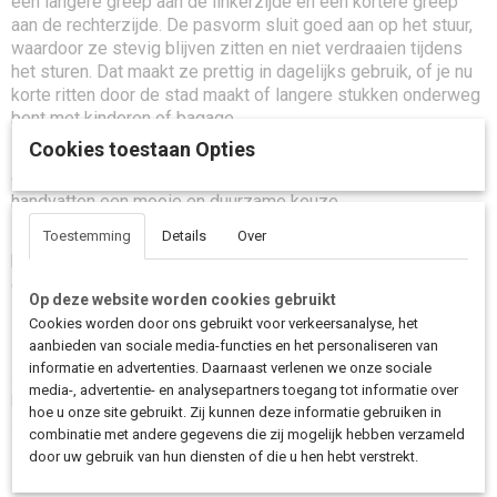
een langere greep aan de linkerzijde en een kortere greep
aan de rechterzijde. De pasvorm sluit goed aan op het stuur,
waardoor ze stevig blijven zitten en niet verdraaien tijdens
het sturen. Dat maakt ze prettig in dagelijks gebruik, of je nu
korte ritten door de stad maakt of langere stukken onderweg
bent met kinderen of bagage.
Cookies toestaan Opties
Zoek je een combinatie van comfort, uitstraling en
degelijkheid voor je Bakfiets.nl, dan zijn deze lederen
handvatten een mooie en duurzame keuze.
Zoek je een stijlvol alternatief voor standaard rubberen
Toestemming
Details
Over
handvatten, dan geven deze lederen handvatten je bakfiets
direct een luxere uitstraling.
Op deze website worden cookies gebruikt
Cookies worden door ons gebruikt voor verkeersanalyse, het
aanbieden van sociale media-functies en het personaliseren van
Zoek je stijlvolle lederen handvatten voor je Bakfiets.nl die comfortabel
informatie en advertenties. Daarnaast verlenen we onze sociale
aanvoelen en je bakfiets net dat beetje extra uitstraling geven? Met deze
media-, advertentie- en analysepartners toegang tot informatie over
handvatten rijd je elke rit met meer grip en luxe afwerking.
hoe u onze site gebruikt. Zij kunnen deze informatie gebruiken in
combinatie met andere gegevens die zij mogelijk hebben verzameld
door uw gebruik van hun diensten of die u hen hebt verstrekt.
Save