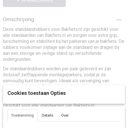
IN WINKELWAGEN
Omschrijving
Deze standaardrubbers voor Bakfiets.nl zijn geschikt voor
alle standaarden van Bakfiets.nl en zorgen voor extra grip,
bescherming en stabiliteit bij het parkeren van je bakfiets. De
rubbers voorkomen slijtage aan de standaard en dragen bij
aan een stevige en veilige stand op verschillende
ondergronden.
De standaardrubbers worden per paar geleverd en zijn
inclusief zelftappende montageparkers, zodat je ze
eenvoudig kunt bevestigen. Ideaal als vervanging van
versleten rubbers of bij onderhoud aan de standaard.
Cookies toestaan Opties
Kenmerken
Geschikt voor alle standaarden van Bakfiets.nl
Geleverd per set van 2 stuks
Toestemming
Details
Over
Inclusief zelftappende montageparkers