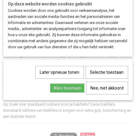
Op deze website worden cookies gebruikt
Korting bij afname van meerdere sets
Cookies worden door ons gebruikt voor verkeersanalyse, het
Montagetip
aanbieden van sociale media-functies en het personaliseren van
informatie en advertenties. Daarnaast verlenen we onze sociale
Leg de rubbers voor montage enkele minuten in warm water.
media-, advertentie- en analysepartners toegang tot informatie over
Dit maakt het rubber zachter en vergemakkelijkt de montage.
hoe u onze site gebruikt. Zij kunnen deze informatie gebruiken in
Plaats de doppen vervolgens op de standaard en sla ze
combinatie met andere gegevens die zij mogelijk hebben verzameld
voorzichtig vast met een rubberen hamer.
door uw gebruik van hun diensten of die u hen hebt verstrekt.
De meegeleverde parkers zijn zelftappend. Boor deze door
de doppen heen bij het cijfer dat erop staat aangegeven.
Ben je niet in het bezit van een dopje voor op de
Later opnieuw tonen
Selectie toestaan
boormachine, boor dan eerst een klein gaatje voor en draai de
parkers vervolgens rustig in.
Alles toestaan
Nee, niet akkoord
Op zoek naar standaard rubbers voor je bakfiets? Deze bakfiets
standaard rubbers van Bakfiets.nl zorgen voor extra grip, bescherming en
een stabiele stand.
Save