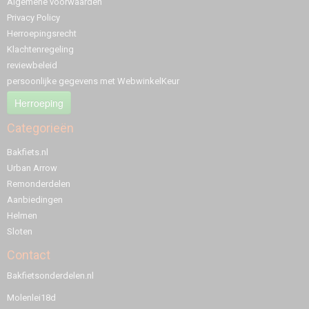
Algemene voorwaarden
Privacy Policy
Herroepingsrecht
Klachtenregeling
reviewbeleid
persoonlijke gegevens met WebwinkelKeur
Herroeping
Categorieën
Bakfiets.nl
Urban Arrow
Remonderdelen
Aanbiedingen
Helmen
Sloten
Contact
Bakfietsonderdelen.nl
Molenlei18d