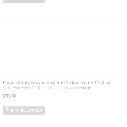
LUrban Arrow Lezyne Power E115 koplamp – 115 Lux
(Family)
De Lezyne Power E115 is de krachtigere variant van de…
€ 59,50
IN WINKELWAGEN