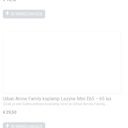
IN WINKELWAGEN
Urban Arrow Family koplamp Lezyne Mini E65 – 65 lux
(plug & play)
Zoek je een betrouwbare koplamp voor je Urban Arrow Family,…
€ 29,50
IN WINKELWAGEN