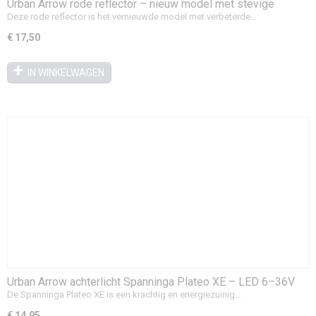
Urban Arrow rode reflector – nieuw model met stevige
bevestiging (Classic)
Deze rode reflector is het vernieuwde model met verbeterde…
€ 17,50
IN WINKELWAGEN
Urban Arrow achterlicht Spanninga Plateo XE – LED 6–36V
De Spanninga Plateo XE is een krachtig en energiezuinig…
€ 14,95