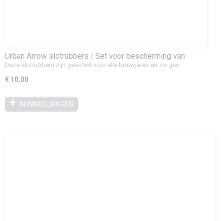
Urban Arrow slotrubbers | Set voor bescherming van
spaken en wiel
Deze slotrubbers zijn geschikt voor alle bouwjaren en zorgen…
€ 10,00
IN WINKELWAGEN