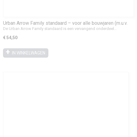
Urban Arrow Family standaard – voor alle bouwjaren (m.u.v.
FamilyNext)
De Urban Arrow Family standaard is een vervangend onderdeel…
€ 54,50
IN WINKELWAGEN