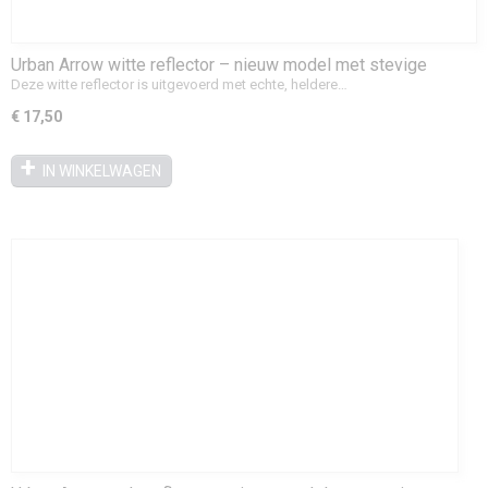
Urban Arrow witte reflector – nieuw model met stevige
bevestiging (Classic)
Deze witte reflector is uitgevoerd met echte, heldere…
€ 17,50
IN WINKELWAGEN