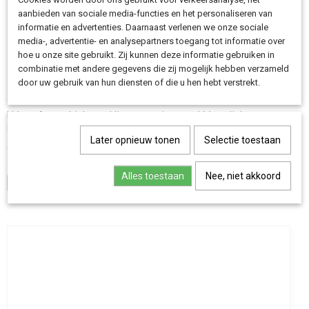
aanbieden van sociale media-functies en het personaliseren van
informatie en advertenties. Daarnaast verlenen we onze sociale
media-, advertentie- en analysepartners toegang tot informatie over
hoe u onze site gebruikt. Zij kunnen deze informatie gebruiken in
combinatie met andere gegevens die zij mogelijk hebben verzameld
door uw gebruik van hun diensten of die u hen hebt verstrekt.
Urban Arrow Linkage Hinge service set | Voor linker
stuurstang
Merk je bij de nieuwe model stuurstang aan de linkerzijde…
Later opnieuw tonen
Selectie toestaan
€ 49,00
Alles toestaan
Nee, niet akkoord
IN WINKELWAGEN