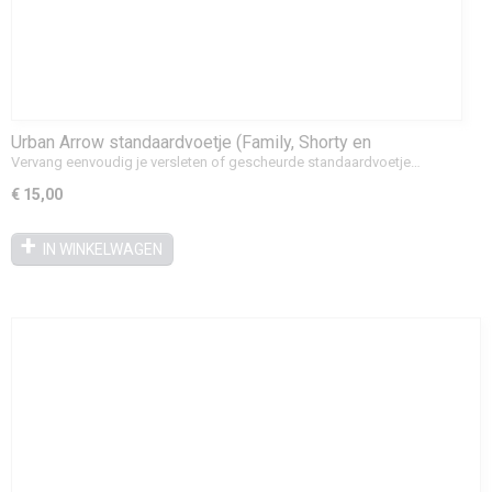
Urban Arrow standaardvoetje (Family, Shorty en
FamilyNext)
Vervang eenvoudig je versleten of gescheurde standaardvoetje…
€ 15,00
IN WINKELWAGEN