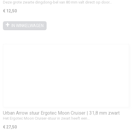
fietsbel met heldere klank
Deze grote zwarte dingdong-bel van 80 mm valt direct op door…
€ 12,50
IN WINKELWAGEN
Urban Arrow stuur Ergotec Moon Cruiser | 31,8 mm zwart
Het Ergotec Moon Cruiser-stuur in zwart heeft een…
€ 27,50