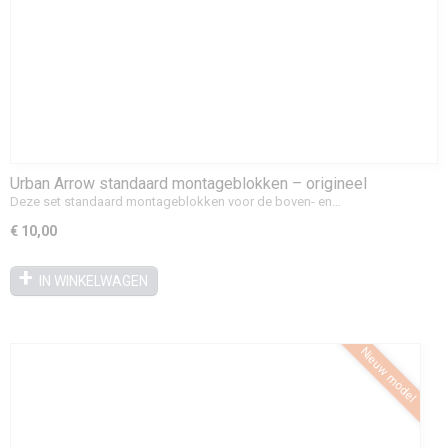
Urban Arrow standaard montageblokken – origineel
onderdeel
Deze set standaard montageblokken voor de boven- en…
€ 10,00
IN WINKELWAGEN
Nieuw model