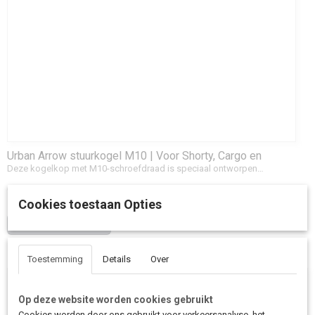
Urban Arrow stuurkogel M10 | Voor Shorty, Cargo en
Family
Deze kogelkop met M10-schroefdraad is speciaal ontworpen…
€ 32,50
Cookies toestaan Opties
IN WINKELWAGEN
Toestemming
Details
Over
Op deze website worden cookies gebruikt
Cookies worden door ons gebruikt voor verkeersanalyse, het