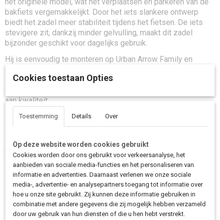
het originele model, wat het verplaatsen en parkeren van de
bakfiets vergemakkelijkt. Door het iets slankere ontwerp
biedt het zadel meer stabiliteit tijdens het fietsen. De iets
stevigere zit, dankzij minder gelvulling, maakt dit zadel
bijzonder geschikt voor dagelijks gebruik.
Hij is eenvoudig te monteren op Urban Arrow Family en
Shorty modellen en is direct uit voorraad leverbaar. Een
Cookies toestaan Opties
ideale keuze voor wie snel een betrouwbare en
comfortabele vervanger zoekt zonder concessies te doen
aan kwaliteit.
Toestemming
Details
Over
Zoek je een goed alternatief voor het originele Urban Arrow zadel? Dit
zadel biedt vergelijkbaar comfort, stevige ondersteuning en is direct
Op deze website worden cookies gebruikt
leverbaar.
Cookies worden door ons gebruikt voor verkeersanalyse, het
aanbieden van sociale media-functies en het personaliseren van
informatie en advertenties. Daarnaast verlenen we onze sociale
Save
media-, advertentie- en analysepartners toegang tot informatie over
hoe u onze site gebruikt. Zij kunnen deze informatie gebruiken in
combinatie met andere gegevens die zij mogelijk hebben verzameld
Ook interessant
door uw gebruik van hun diensten of die u hen hebt verstrekt.