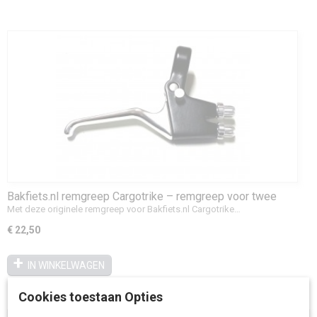
Bakfiets.nl remgreep Cargotrike – remgreep voor twee
remkabels met parkeerrem
Met deze originele remgreep voor Bakfiets.nl Cargotrike…
€ 22,50
IN WINKELWAGEN
Cookies toestaan Opties