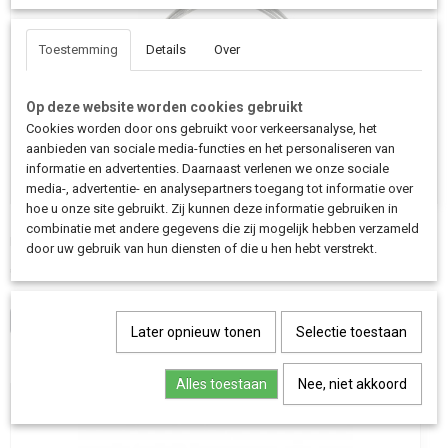
Toestemming
Details
Over
Op deze website worden cookies gebruikt
Cookies worden door ons gebruikt voor verkeersanalyse, het
aanbieden van sociale media-functies en het personaliseren van
informatie en advertenties. Daarnaast verlenen we onze sociale
media-, advertentie- en analysepartners toegang tot informatie over
hoe u onze site gebruikt. Zij kunnen deze informatie gebruiken in
Bakfiets.nl RVS remkabel – originele remkabel voor bakfiets
combinatie met andere gegevens die zij mogelijk hebben verzameld
(voor & achter)
De originele RVS remkabels van Bakfiets.nl zijn speciaal…
door uw gebruik van hun diensten of die u hen hebt verstrekt.
€ 3,95
IN WINKELWAGEN
Later opnieuw tonen
Selectie toestaan
Alles toestaan
Nee, niet akkoord