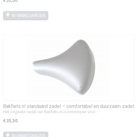
€ 52,50
IN WINKELWAGEN
Bakfiets.nl standaard zadel – comfortabel en duurzaam zadel
voor bakfiets
Het originele zadel van Bakfiets.nl is ontworpen voor…
€ 25,50
IN WINKELWAGEN