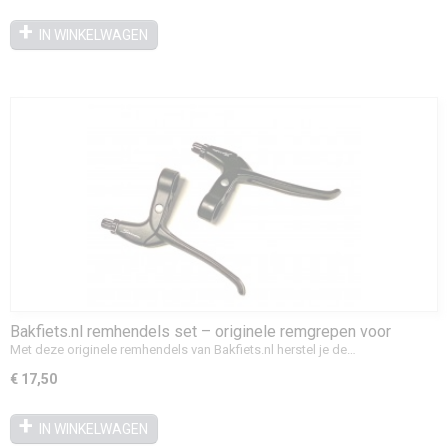
IN WINKELWAGEN
Bakfiets.nl remhendels set – originele remgrepen voor
rollerbrakes
Met deze originele remhendels van Bakfiets.nl herstel je de…
€ 17,50
IN WINKELWAGEN