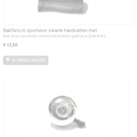
Bakfiets.nl sportieve zwarte handvatten met
inbusbevestiging | Links 135 mm / Rechts 92 mm
Met deze sportieve zwarte handvatten geef je je (bak)fiets…
€ 12,50
IN WINKELWAGEN