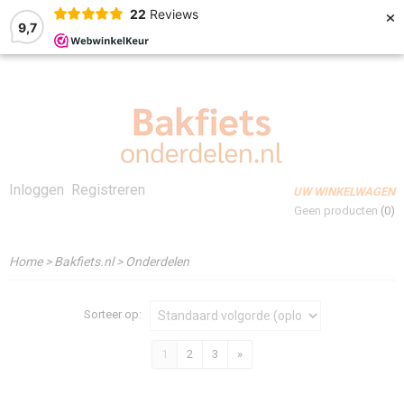
×
22
Reviews
9,7
Inloggen
Registreren
UW WINKELWAGEN
Geen producten
(0)
Home
>
Bakfiets.nl
>
Onderdelen
Sorteer op:
1
2
3
»