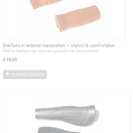
Bakfiets.nl lederen handvatten – stijlvol & comfortabel
voor je bakfiets
Geef je bakfiets een stijlvolle upgrade met deze lederen…
€ 19,50
IN WINKELWAGEN