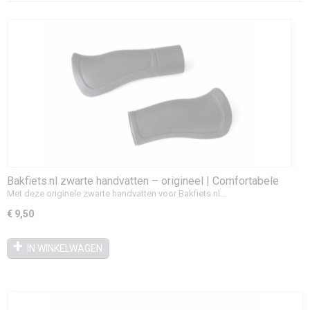
Bakfiets.nl zwarte handvatten – origineel | Comfortabele
grip (L 120 mm / R 90 mm)
Met deze originele zwarte handvatten voor Bakfiets.nl…
€ 9,50
IN WINKELWAGEN