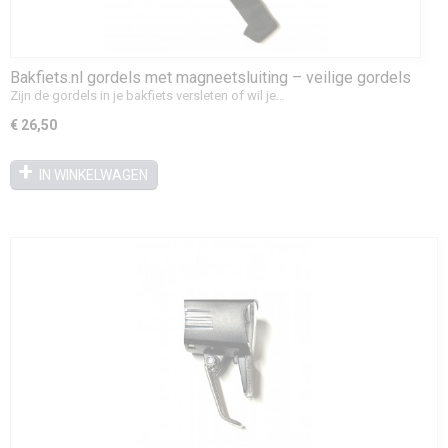
Bakfiets.nl gordels met magneetsluiting – veilige gordels
voor bakfiets
Zijn de gordels in je bakfiets versleten of wil je…
€ 26,50
IN WINKELWAGEN