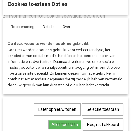
Bakfiets.nl bakfietsen en zorgt voor een nette, tijdloze
Cookies toestaan Opties
uitstraling. Door de duurzame materialen behoudt het zadel
zijn vorm en comfort, ook bij veelvuldig gebruik en
wisselende weersomstandigheden. Een fijne keuze wanneer
Toestemming
Details
Over
je huidige zadel versleten is of wanneer je simpelweg weer
comfortabel wilt zitten op je bakfiets.
Op deze website worden cookies gebruikt
Cookies worden door ons gebruikt voor verkeersanalyse, het
Zoek je een comfortabel en betrouwbaar zadel voor je Bakfiets.nl dat
aanbieden van sociale media-functies en het personaliseren van
geschikt is voor dagelijks gebruik? Met dit San Remo zadel rijd je weer
informatie en advertenties. Daarnaast verlenen we onze sociale
ontspannen en stabiel door de stad.
media-, advertentie- en analysepartners toegang tot informatie over
hoe u onze site gebruikt. Zij kunnen deze informatie gebruiken in
combinatie met andere gegevens die zij mogelijk hebben verzameld
Save
door uw gebruik van hun diensten of die u hen hebt verstrekt.
Ook interessant
Later opnieuw tonen
Selectie toestaan
Alles toestaan
Nee, niet akkoord