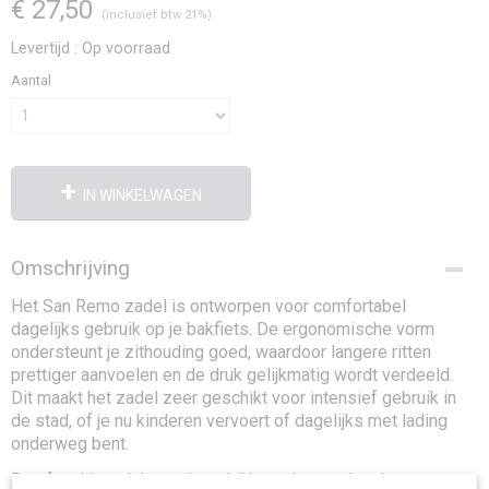
€ 27,50
(inclusief btw 21%)
Levertijd : Op voorraad
Aantal
IN WINKELWAGEN
Omschrijving
Het San Remo zadel is ontworpen voor comfortabel
dagelijks gebruik op je bakfiets. De ergonomische vorm
ondersteunt je zithouding goed, waardoor langere ritten
prettiger aanvoelen en de druk gelijkmatig wordt verdeeld.
Dit maakt het zadel zeer geschikt voor intensief gebruik in
de stad, of je nu kinderen vervoert of dagelijks met lading
onderweg bent.
De afwerking sluit mooi aan bij het robuuste karakter van