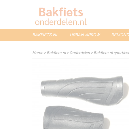
BAKFIETS.NL
URBAN ARROW
REMOND
Home
>
Bakfiets.nl
>
Onderdelen
>
Bakfiets.nl sportie