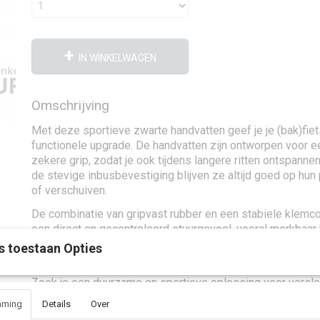
IN WINKELWAGEN
Omschrijving
Met deze sportieve zwarte handvatten geef je je (bak)fiet
functionele upgrade. De handvatten zijn ontworpen voor 
zekere grip, zodat je ook tijdens langere ritten ontspannen 
de stevige inbusbevestiging blijven ze altijd goed op hun 
of verschuiven.
De combinatie van gripvast rubber en een stabiele klemco
een direct en gecontroleerd stuurgevoel, vooral merkbaar 
en in bochten. Met een lengte van 92 mm rechts en 135 
s toestaan Opties
handvatten perfect op bakfietsen en stadsfietsen met dra
Zoek je een duurzame en sportieve oplossing voor versle
zijn deze zwarte handvatten een praktische keuze die co
mming
Details
Over
mooi combineert.