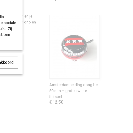
n, stevig zijn en je
ia-
ke rit met meer grip en
ze sociale
ikt. Zij
hebben
 akkoord
Amsterdamse ding dong bel
80 mm – grote zwarte
fietsbel
€ 12,50