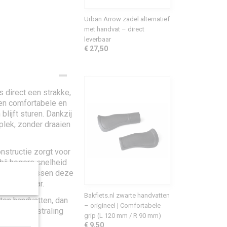
Urban Arrow zadel alternatief
met handvat – direct
leverbaar
€ 27,50
s direct een strakke,
een comfortabele en
blijft sturen. Dankzij
plek, zonder draaien
nstructie zorgt voor
bij hogere snelheid
mm links passen deze
aischakelaar.
Bakfiets.nl zwarte handvatten
ten handvatten, dan
– origineel | Comfortabele
mfort en
uitstraling
grip (L 120 mm / R 90 mm)
€ 9,50