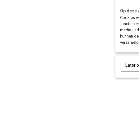
Op deze 
Cookies wo
functies e
media-, ad
kunnen dez
verzameld 
Later 