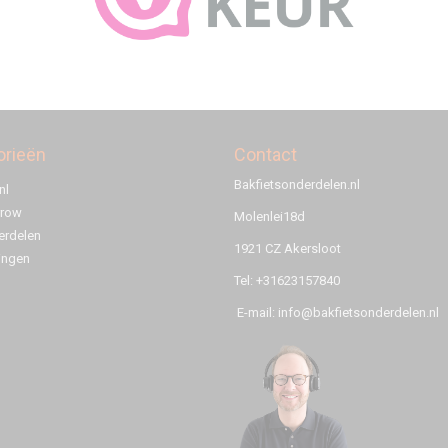
orieën
Contact
Bakfietsonderdelen.nl
nl
rrow
Molenlei18d
rdelen
1921 CZ Akersloot
ingen
Tel: +31623157840
E-mail: info@bakfietsonderdelen.nl