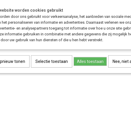
website worden cookies gebruikt
Zoek je lederen handvatten voor je Bakfiets.nl die comfortabel aanvoele
rden door ons gebruikt voor verkeersanalyse, het aanbieden van sociale med
bakfiets een stijlvolle uitstraling geven? Met deze handvatten rijd je el
n het personaliseren van informatie en advertenties. Daarnaast verlenen we on
luxe afwerking.
vertentie- en analysepartners toegang tot informatie over hoe u onze site gebru
e informatie gebruiken in combinatie met andere gegevens die zij mogelijk 
door uw gebruik van hun diensten of die u hen hebt verstrekt.
Save
opnieuw tonen
Selectie toestaan
Alles toestaan
Nee, niet