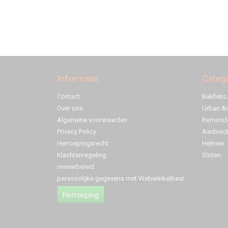
Informatie
Categ
Contact
Bakfiets.
Over ons
Urban A
Algemene voorwaarden
Remonde
Privacy Policy
Aanbied
Herroepingsrecht
Helmen
Klachtenregeling
Sloten
reviewbeleid
persoonlijke gegevens met WebwinkelKeur
Herroeping