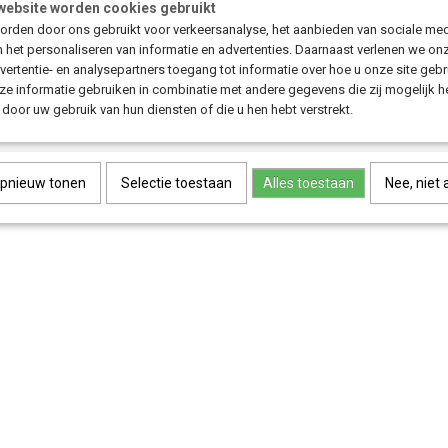
website worden cookies gebruikt
Save
rden door ons gebruikt voor verkeersanalyse, het aanbieden van sociale med
n het personaliseren van informatie en advertenties. Daarnaast verlenen we on
vertentie- en analysepartners toegang tot informatie over hoe u onze site gebru
e informatie gebruiken in combinatie met andere gegevens die zij mogelijk 
door uw gebruik van hun diensten of die u hen hebt verstrekt.
opnieuw tonen
Selectie toestaan
Alles toestaan
Nee, niet