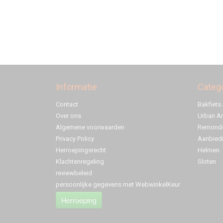
Informatie
Categ
Contact
Bakfiets.
Over ons
Urban A
Algemene voorwaarden
Remonde
Privacy Policy
Aanbied
Herroepingsrecht
Helmen
Klachtenregeling
Sloten
reviewbeleid
persoonlijke gegevens met WebwinkelKeur
Herroeping