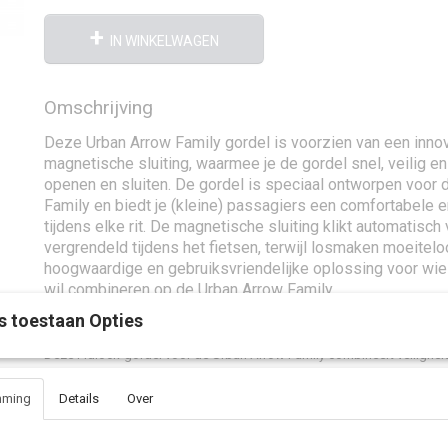
IN WINKELWAGEN
Omschrijving
Deze Urban Arrow Family gordel is voorzien van een innov
magnetische sluiting, waarmee je de gordel snel, veilig e
openen en sluiten. De gordel is speciaal ontworpen voor 
Family en biedt je (kleine) passagiers een comfortabele 
tijdens elke rit. De magnetische sluiting klikt automatisch v
vergrendeld tijdens het fietsen, terwijl losmaken moeitelo
hoogwaardige en gebruiksvriendelijke oplossing voor wie
wil combineren op de Urban Arrow Family.
s toestaan Opties
Deze Fidlock-gordel voor de Urban Arrow Family combineert veilighe
Dankzij de magnetische sluiting zit de gordel altijd goed vast en is hi
zelfs met één hand.
mming
Details
Over