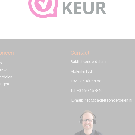
orieën
Contact
Bakfietsonderdelen.nl
nl
rrow
Molenlei18d
rdelen
1921 CZ Akersloot
ingen
Tel: +31623157840
E-mail: info@bakfietsonderdelen.nl