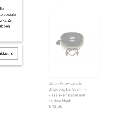
ia-
ze sociale
ikt. Zij
hebben
 akkoord
Urban Arrow zwarte
dingdong bel 80 mm –
klassieke fietsbel met
heldere klank
€ 12,50