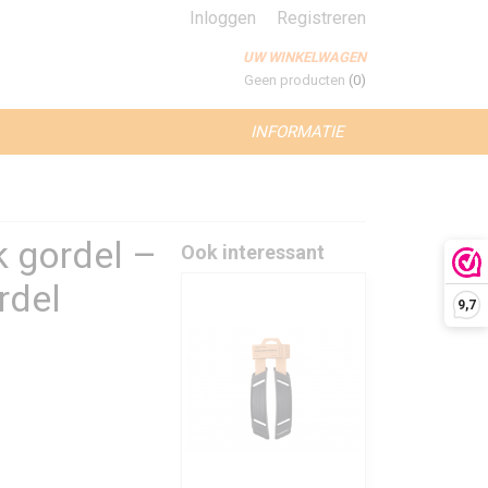
Inloggen
Registreren
UW WINKELWAGEN
Geen producten
(0)
INFORMATIE
k gordel –
Ook interessant
rdel
9,7