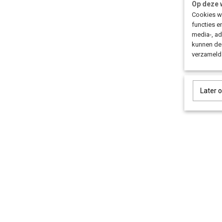
Op deze 
Cookies wo
functies e
media-, ad
kunnen dez
verzameld 
Later 