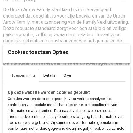
De Urban Arrow Family standaard is een vervangend
onderdeel dat geschikt is voor alle bouwjaren van de Urban
Arrow Family, met uitzondering van de FamilyNext uitvoering.
Deze robuuste standaard zorgt voor een stabiele en veilige
parkeerpositie, zelfs bij zwaardere belading. Ideaal voor
dagelijks gebruik en onmisbaar voor wie het gemak en de
veiligheid van zijn Urban Arrow Family in topconditie wil
Cookies toestaan Opties
houden.
De standaard is leverbaar in twee uitvoeringen:
alleen de
standaard zelf, of als complete set inclusief veer en
standaarddoppen. Zo kies je eenvoudig de uitvoering die het
Toestemming
Details
Over
beste past bij jouw situatie.
Op deze website worden cookies gebruikt
Cookies worden door ons gebruikt voor verkeersanalyse, het
Deze Urban Arrow Family standaard is geschikt voor alle bouwjaren,
aanbieden van sociale media-functies en het personaliseren van
behalve de FamilyNext uitvoering. De robuuste constructie zorgt voor een
informatie en advertenties. Daarnaast verlenen we onze sociale
stabiele parkeerpositie, ook bij zwaardere belading. Verkrijgbaar als losse
media-, advertentie- en analysepartners toegang tot informatie over
standaard of als complete set met veer en standaarddoppen
hoe u onze site gebruikt. Zij kunnen deze informatie gebruiken in
combinatie met andere gegevens die zij mogelijk hebben verzameld