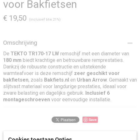
voor Bakfietsen
€ 19,50
(inclusief btw 21%)
Omschrijving
De
TEKTO TR170-17 LW
remschijf met een diameter van
180 mm
biedt krachtige en betrouwbare remprestaties.
Dankzij de robuuste constructie en uitstekende
warmteafvoer is deze remschijf
zeer geschikt voor
bakfietsen
, zoals
Bakfiets.nl
en
Urban Arrow
. Gemaakt van
slijtvast materiaal voor langdurige prestaties, ideaal voor
zware belasting en dagelijks gebruik.
Inclusief 6
montageschroeven
voor eenvoudige installatie.
Save
Ook interessant
Cookies toestaan Opties