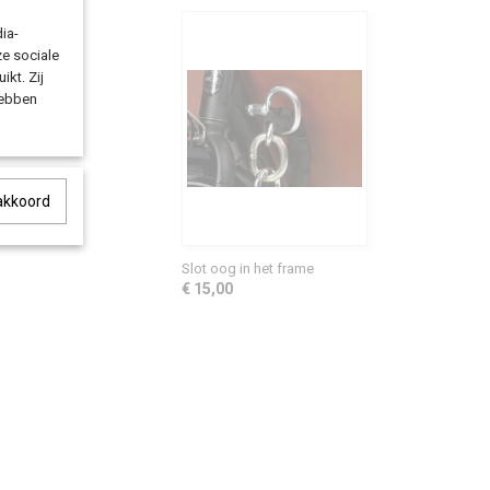
ia-
ze sociale
ikt. Zij
hebben
 akkoord
Slot oog in het frame
€ 15,00