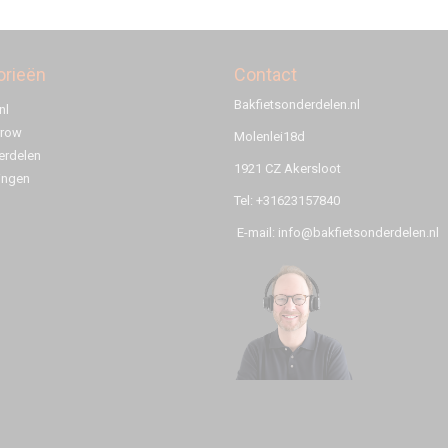
orieën
Contact
Bakfietsonderdelen.nl
nl
rrow
Molenlei18d
rdelen
1921 CZ Akersloot
ingen
Tel: +31623157840
E-mail: info@bakfietsonderdelen.nl