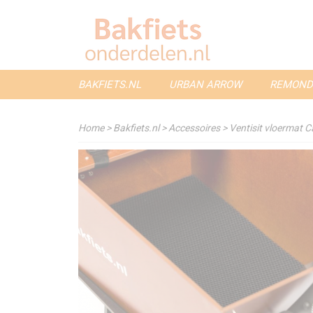
BAKFIETS.NL
URBAN ARROW
REMOND
Home
>
Bakfiets.nl
>
Accessoires
>
Ventisit vloermat 