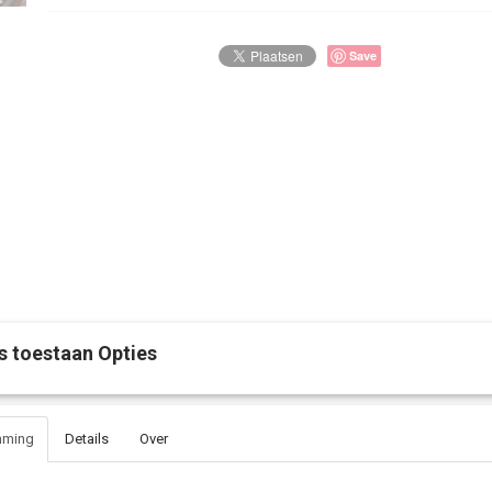
Save
s toestaan Opties
mming
Details
Over