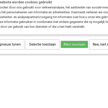
website worden cookies gebruikt
rden door ons gebruikt voor verkeersanalyse, het aanbieden van sociale med
n het personaliseren van informatie en advertenties. Daarnaast verlenen we on
vertentie- en analysepartners toegang tot informatie over hoe u onze site gebru
e informatie gebruiken in combinatie met andere gegevens die zij mogelijk 
door uw gebruik van hun diensten of die u hen hebt verstrekt.
opnieuw tonen
Selectie toestaan
Alles toestaan
Nee, niet