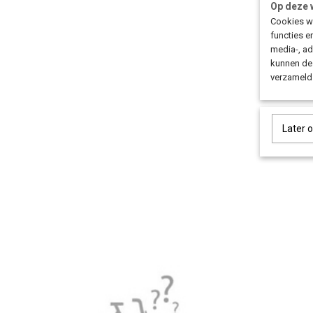
Op deze 
Cookies wo
functies e
media-, ad
kunnen dez
verzameld 
Later 