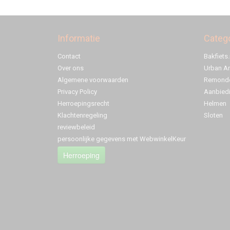
Informatie
Categ
Contact
Bakfiets.
Over ons
Urban A
Algemene voorwaarden
Remonde
Privacy Policy
Aanbied
Herroepingsrecht
Helmen
Klachtenregeling
Sloten
reviewbeleid
persoonlijke gegevens met WebwinkelKeur
Herroeping