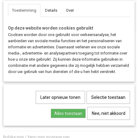
Toestemming
Details
Over
Op deze website worden cookies gebruikt
Cookies worden door ons gebruikt voor verkeersanalyse, het
Bobikebeugel voor montage stoeltje op het bankje
aanbieden van sociale media-functies en het personaliseren van
€ 23,00
informatie en advertenties. Daarnaast verlenen we onze sociale
media-, advertentie- en analysepartners toegang tot informatie over
hoe u onze site gebruikt. Zij kunnen deze informatie gebruiken in
combinatie met andere gegevens die zij mogelijk hebben verzameld
door uw gebruik van hun diensten of die u hen hebt verstrekt.
Later opnieuw tonen
Selectie toestaan
Alles toestaan
Nee, niet akkoord
Bobike mini / Yepp mini montage pen.