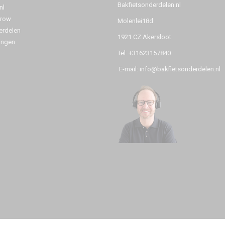
Bakfietsonderdelen.nl
nl
rrow
Molenlei18d
rdelen
1921 CZ Akersloot
ingen
Tel: +31623157840
E-mail: info@bakfietsonderdelen.nl