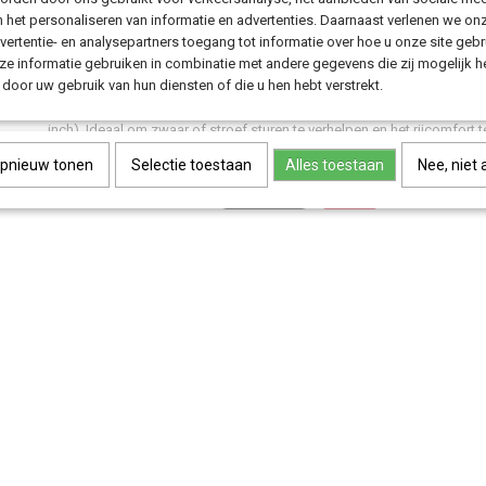
n het personaliseren van informatie en advertenties. Daarnaast verlenen we on
vertentie- en analysepartners toegang tot informatie over hoe u onze site gebru
e informatie gebruiken in combinatie met andere gegevens die zij mogelijk 
door uw gebruik van hun diensten of die u hen hebt verstrekt.
Deze lagerset voor Urban Arrow is geschikt voor zowel de stuurbuis al
inch). Ideaal om zwaar of stroef sturen te verhelpen en het rijcomfort te
opnieuw tonen
Selectie toestaan
Alles toestaan
Nee, niet
Save