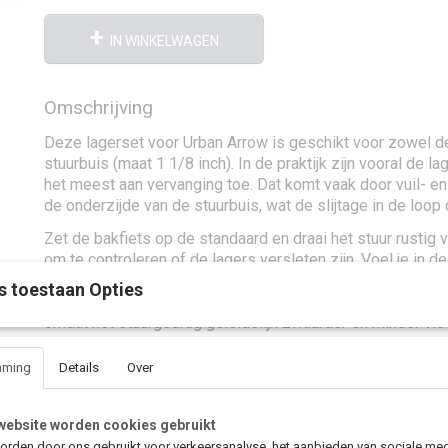
IN WINKELWAGEN
Omschrijving
Deze lagerset voor Urban Arrow is geschikt voor zowel d
stuurbuis (maat 1 1/8 inch). In de praktijk zijn vooral de la
het meest aan vervanging toe. Dat komt vaak door vuil- 
de onderzijde van de stuurbuis, wat de slijtage in de loop d
Zet de bakfiets op de standaard en draai het stuur rustig v
om te controleren of de lagers versleten zijn. Voel je in 
dood punt of lichte weerstand, of loopt het stuur niet mee
s toestaan Opties
tijd om de lagers te vervangen. Tijdens het rijden merk je d
omdat het stuurgedrag geleidelijk zwaarder en minder vlo
Bij oudere Urban Arrow-modellen zijn oorspronkelijk zilve
mming
Details
Over
lagerbussen gebruikt. De huidige lagers zijn zwart uitgev
Met deze complete lagerset breng je het stuurgedrag van
website worden cookies gebruikt
terug naar het niveau dat je gewend bent: soepel, nauwkeu
rden door ons gebruikt voor verkeersanalyse, het aanbieden van sociale med