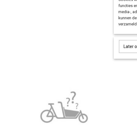
functies e
media-, ad
kunnen dez
verzameld 
Later 