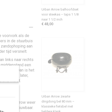
Urban Arrow balhoofdset
voor steekas – taps 1 1/8
naar 1 1/2 inch
€ 48,00
e voorvork als de
gers in de stuurbuis
en zandophoping aan
er tijd versnelt.
an links naar rechts
de middenstand een
r soepel? Dan is het
it vaak pas later,
eiend wordt.
rkleurige
oerd.
Urban Arrow zwarte
dingdong bel 80 mm –
 je Urban Arrow weer
klassieke fietsbel met
rig en betrouwbaar.
heldere klank
ia-