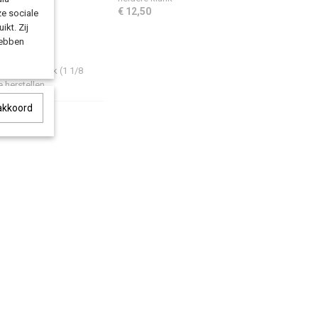
€ 12,50
ze sociale
ikt. Zij
hebben
s de voorvork (1 1/8
 herstellen.
 akkoord