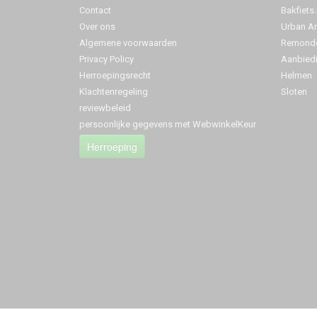
Contact
Bakfiets.
Over ons
Urban A
Algemene voorwaarden
Remonde
Privacy Policy
Aanbied
Herroepingsrecht
Helmen
Klachtenregeling
Sloten
reviewbeleid
persoonlijke gegevens met WebwinkelKeur
Herroeping