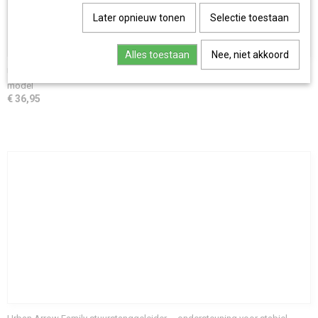
Later opnieuw tonen
Selectie toestaan
Alles toestaan
Nee, niet akkoord
Urban Arrow regentent tentstok – vervangende tentstok Essential & oud
model
€ 36,95