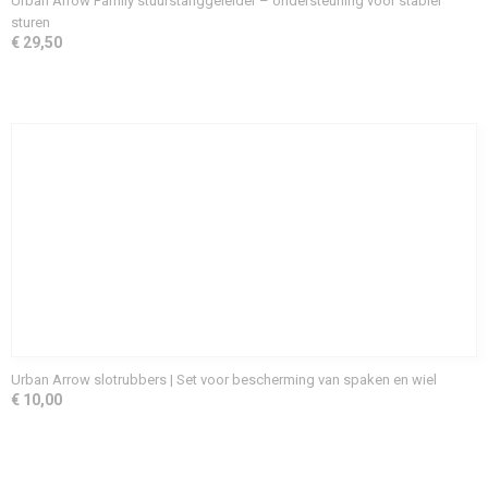
Urban Arrow Family stuurstanggeleider – ondersteuning voor stabiel
sturen
€ 29,50
Urban Arrow slotrubbers | Set voor bescherming van spaken en wiel
€ 10,00