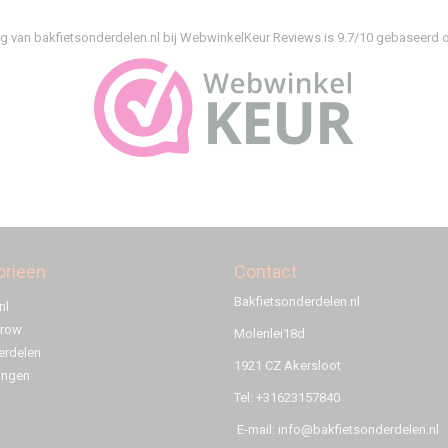
g van bakfietsonderdelen.nl bij
WebwinkelKeur Reviews
is 9.7/10 gebaseerd o
orieën
Contact
Bakfietsonderdelen.nl
nl
rrow
Molenlei18d
rdelen
1921 CZ Akersloot
ingen
Tel: +31623157840
E-mail: info@bakfietsonderdelen.nl