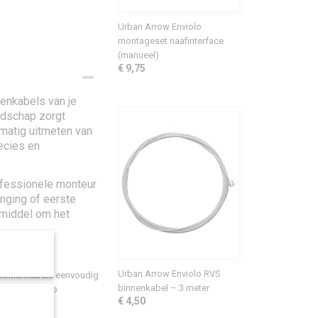
Urban Arrow Enviolo
montageset naafinterface
(manueel)
€ 9,75
nenkabels van je
edschap zorgt
dmatig uitmeten van
recies en
ofessionele monteur
anging of eerste
pmiddel om het
Urban Arrow Enviolo RVS
n binnenkabels eenvoudig
binnenkabel – 3 meter
ge van Enviolo
€ 4,50