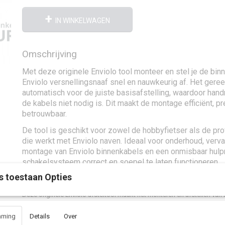
IN WINKELWAGEN
Omschrijving
Met deze originele Enviolo tool monteer en stel je de bin
Enviolo versnellingsnaaf snel en nauwkeurig af. Het gere
automatisch voor de juiste basisafstelling, waardoor han
de kabels niet nodig is. Dit maakt de montage efficiënt, p
betrouwbaar.
De tool is geschikt voor zowel de hobbyfietser als de pr
die werkt met Enviolo naven. Ideaal voor onderhoud, verv
montage van Enviolo binnenkabels en een onmisbaar hul
schakelsysteem correct en soepel te laten functioneren.
s toestaan Opties
Deze originele Enviolo afsteltool maakt het monteren en afstellen va
en nauwkeurig. Geschikt voor onderhoud, vervanging en eerste monta
versnellingsnaven.
mming
Details
Over