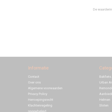
De waarderin
Informatie
Categ
Contact
Bakfiets.
Over ons
Urban A
Algemene voorwaarden
Remonde
Privacy Policy
Aanbied
Herroepingsrecht
Helmen
Klachtenregeling
Sloten
reviewbeleid