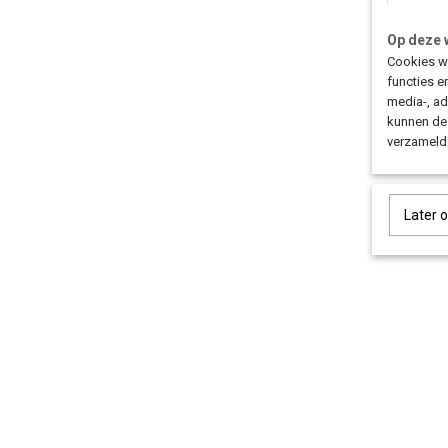
Op deze 
Cookies wo
functies e
media-, ad
kunnen dez
verzameld 
Later 