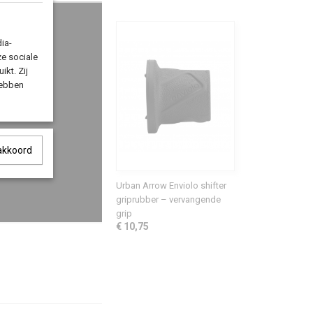
ia-
ze sociale
ikt. Zij
hebben
 akkoord
Urban Arrow Enviolo shifter
griprubber – vervangende
grip
€ 10,75