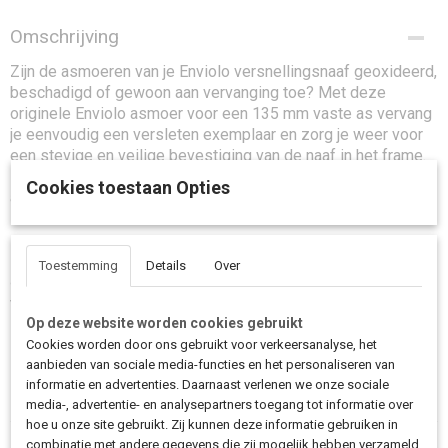
Omschrijving
Zijn de asmoeren van je Enviolo versnellingsnaaf geoxideerd,
beschadigd of gewoon aan vervanging toe? Met deze
originele Enviolo asmoer voor een 135 mm vaste as vervang
je eenvoudig een versleten exemplaar en zorg je weer voor
een stevige en veilige bevestiging van de naaf in het frame.
Precies zoals Enviolo dit af fabriek heeft bedoeld, zodat je
Cookies toestaan Opties
aandrijving betrouwbaar blijft functioneren.
Zoek je een originele Enviolo asmoer voor een vaste as van 135 mm? Met
Toestemming
Details
Over
deze Enviolo asmoer 135 mm herstel je de veilige montage van je
versnellingsnaaf snel en betrouwbaar.
Op deze website worden cookies gebruikt
Cookies worden door ons gebruikt voor verkeersanalyse, het
aanbieden van sociale media-functies en het personaliseren van
informatie en advertenties. Daarnaast verlenen we onze sociale
media-, advertentie- en analysepartners toegang tot informatie over
hoe u onze site gebruikt. Zij kunnen deze informatie gebruiken in
combinatie met andere gegevens die zij mogelijk hebben verzameld