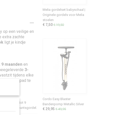
Melia gordelset babyschaal |
Originele gordels voor Melia
stoelen
€ 7,50
€ 19,50
y op een veilige en
e extra zachte
ok
ligt je kindje
t 9 maanden
en
 meegeleverde
3-
vastzit tijdens elke
orgeloos op pad te
Cordo Easy Blaster
baby’s van 2 tot 9
Bandenpomp Metallic Silver
geleverde 3-puntsgordel.
€ 29,95
€ 49,95