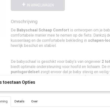
IN WINKELWAGEN
Omschrijving
De
Babyschaal Schaap Comfort
is ontworpen om je bab
comfortabele manier mee te nemen op de fiets. Dankzij d
kussenlaag en de comfortabele bekleding in
schapen-lo
heerlijk beschut en stabiel.
De babyschaal is geschikt voor baby’s van ongeveer
2 to
biedt optimale ondersteuning voor hoofd en lichaam. De
puntsgordelset
zorgt ervoor dat je baby stevig en veilig 
rit. Een ideale oplossing om al op jonge leeftijd samen z
s toestaan Opties
gaan.
De Babyschaal Schaap Comfort biedt extra comfort en veiligheid voor 
mming
Details
Over
maanden. Voorzien van zachte bekleding in schapen-look en een mee