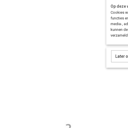
Op deze 
Cookies wo
functies e
media-, ad
kunnen dez
verzameld 
Later 