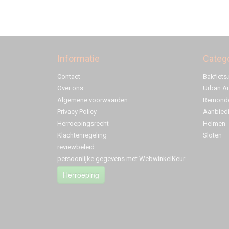
Informatie
Categ
Contact
Bakfiets.
Over ons
Urban A
Algemene voorwaarden
Remonde
Privacy Policy
Aanbied
Herroepingsrecht
Helmen
Klachtenregeling
Sloten
reviewbeleid
persoonlijke gegevens met WebwinkelKeur
Herroeping