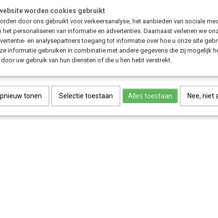
website worden cookies gebruikt
Save
rden door ons gebruikt voor verkeersanalyse, het aanbieden van sociale med
n het personaliseren van informatie en advertenties. Daarnaast verlenen we on
vertentie- en analysepartners toegang tot informatie over hoe u onze site gebru
e informatie gebruiken in combinatie met andere gegevens die zij mogelijk 
door uw gebruik van hun diensten of die u hen hebt verstrekt.
opnieuw tonen
Selectie toestaan
Alles toestaan
Nee, niet