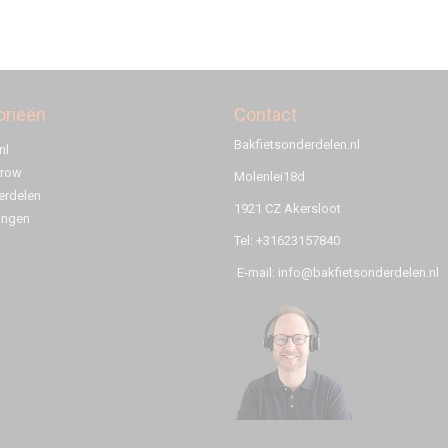
orieën
Contact
Bakfietsonderdelen.nl
nl
rrow
Molenlei18d
rdelen
1921 CZ Akersloot
ingen
Tel: +31623157840
E-mail: info@bakfietsonderdelen.nl