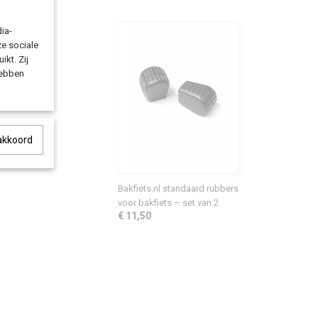
ia-
ze sociale
ikt. Zij
hebben
 akkoord
Bakfiets.nl standaard rubbers
voor bakfiets – set van 2
€ 11,50