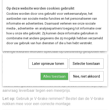
Deze originele voorvork is geschikt voor alle Bakfiets.nl
Op deze website worden cookies gebruikt
modellen en ondersteunt meerdere remsystemen:
Cookies worden door ons gebruikt voor verkeersanalyse, het
rollerbrake, V-brake en schijfrem. Dankzij het vernieuwde
aanbieden van sociale media-functies en het personaliseren van
ontwerp past de voorvork op zowel de korte als lange
informatie en advertenties. Daarnaast verlenen we onze sociale
uitvoering, ongeacht het bouwjaar. Ideaal bij vervanging of
media-, advertentie- en analysepartners toegang tot informatie over
upgrade van je huidige voorvork.
hoe u onze site gebruikt. Zij kunnen deze informatie gebruiken in
combinatie met andere gegevens die zij mogelijk hebben verzameld
De voorvork is verkrijgbaar in
22 kleuren
. De uitvoeringen in
door uw gebruik van hun diensten of die u hen hebt verstrekt.
zwart
en
matzwart
zijn standaard uit voorraad leverbaar. Alle
overige kleuren worden
speciaal op bestelling gespoten
en
zijn daarom
maatwerk
. Houd er rekening mee dat
maatwerkproducten
niet kunnen worden geretourneerd of
Later opnieuw tonen
Selectie toestaan
geruild
. De gemiddelde levertijd van een gekleurde uitvoering
bedraagt circa
8 werkdagen
.
Alles toestaan
Nee, niet akkoord
Heb je een oudere of specifieke kleur nodig, zoals
rood
?
Neem dan gerust contact met ons op. Deze kleuren zijn op
aanvraag leverbaar tegen een meerprijs.
Let op:
Gebruik je V-brake remmen? Bestel dan de V-brake
nokken mee voor een correcte montage.