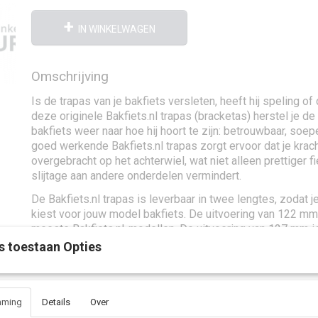
IN WINKELWAGEN
Omschrijving
Is de trapas van je bakfiets versleten, heeft hij speling of
deze originele Bakfiets.nl trapas (bracketas) herstel je de 
bakfiets weer naar hoe hij hoort te zijn: betrouwbaar, soep
goed werkende Bakfiets.nl trapas zorgt ervoor dat je krach
overgebracht op het achterwiel, wat niet alleen prettiger f
slijtage aan andere onderdelen vermindert.
De Bakfiets.nl trapas is leverbaar in twee lengtes, zodat je
kiest voor jouw model bakfiets. De uitvoering van 122 mm
meeste Bakfiets.nl-modellen. De uitvoering van 127 mm i
voor CargoTrike-modellen. Zo weet je zeker dat de kettingl
s toestaan Opties
bakfiets weer soepel schakelt en trapt.
mming
Details
Over