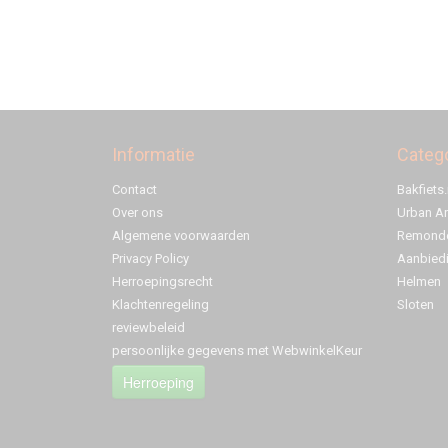
Informatie
Categ
Contact
Bakfiets.
Over ons
Urban A
Algemene voorwaarden
Remonde
Privacy Policy
Aanbied
Herroepingsrecht
Helmen
Klachtenregeling
Sloten
reviewbeleid
persoonlijke gegevens met WebwinkelKeur
Herroeping