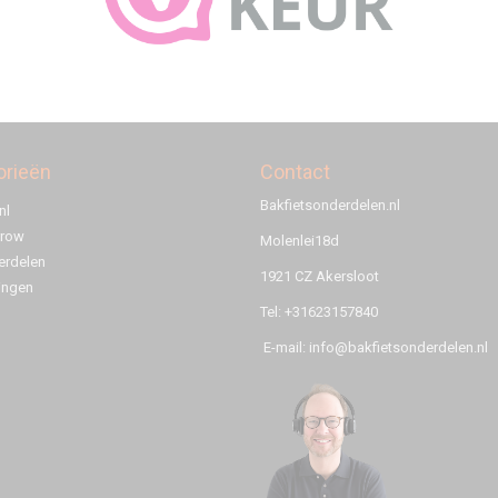
orieën
Contact
Bakfietsonderdelen.nl
nl
rrow
Molenlei18d
rdelen
1921 CZ Akersloot
ingen
Tel: +31623157840
E-mail: info@bakfietsonderdelen.nl