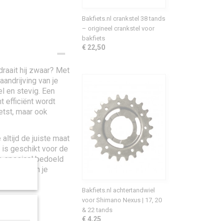
Bakfiets.nl crankstel 38 tands
– origineel crankstel voor
bakfiets
€ 22,50
 draait hij zwaar? Met
aandrijving van je
el en stevig. Een
t efficiënt wordt
ietst, maar ook
 altijd de juiste maat
 is geschikt voor de
s speciaal bedoeld
ijn klopt en je
Bakfiets.nl achtertandwiel
voor Shimano Nexus | 17, 20
& 22 tands
€ 4,25