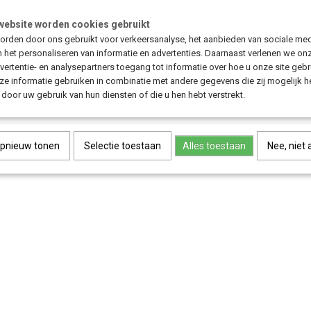
website worden cookies gebruikt
Save
rden door ons gebruikt voor verkeersanalyse, het aanbieden van sociale med
n het personaliseren van informatie en advertenties. Daarnaast verlenen we on
vertentie- en analysepartners toegang tot informatie over hoe u onze site gebru
e informatie gebruiken in combinatie met andere gegevens die zij mogelijk 
door uw gebruik van hun diensten of die u hen hebt verstrekt.
opnieuw tonen
Selectie toestaan
Alles toestaan
Nee, niet