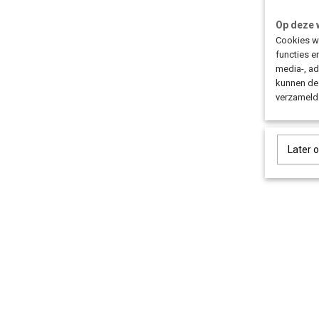
Op deze 
Cookies wo
functies e
media-, ad
kunnen dez
verzameld 
Later 