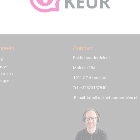
orieën
Contact
Bakfietsonderdelen.nl
nl
rrow
Molenlei18d
rdelen
1921 CZ Akersloot
ingen
Tel: +31623157840
E-mail: info@bakfietsonderdelen.nl