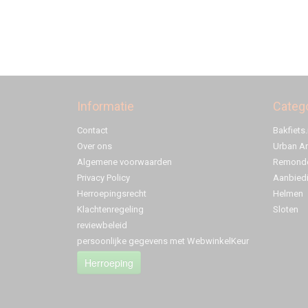
Informatie
Categ
Contact
Bakfiets.
Over ons
Urban A
Algemene voorwaarden
Remonde
Privacy Policy
Aanbied
Herroepingsrecht
Helmen
Klachtenregeling
Sloten
reviewbeleid
persoonlijke gegevens met WebwinkelKeur
Herroeping