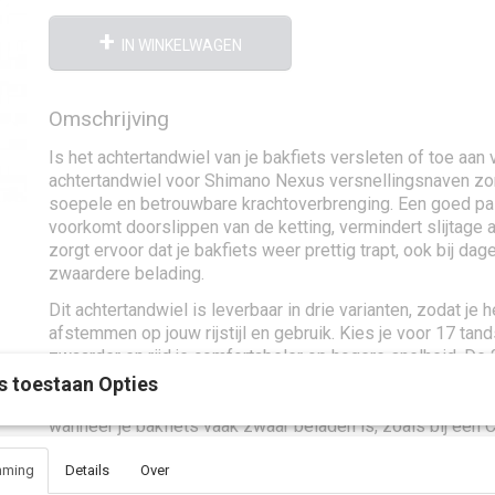
IN WINKELWAGEN
Omschrijving
Is het achtertandwiel van je bakfiets versleten of toe aan
achtertandwiel voor Shimano Nexus versnellingsnaven zo
soepele en betrouwbare krachtoverbrenging. Een goed p
voorkomt doorslippen van de ketting, vermindert slijtage aa
zorgt ervoor dat je bakfiets weer prettig trapt, ook bij dage
zwaardere belading.
Dit achtertandwiel is leverbaar in drie varianten, zodat je 
afstemmen op jouw rijstijl en gebruik. Kies je voor 17 tand
zwaarder en rijd je comfortabeler op hogere snelheid. De 
biedt een mooie balans tussen snelheid en trapcomfort. Ga
s toestaan Opties
dan wordt trappen lichter, wat vooral prettig is bij heuvels
wanneer je bakfiets vaak zwaar beladen is, zoals bij een C
mming
Details
Over