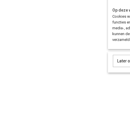
Op deze 
Cookies wo
functies e
media-, ad
kunnen dez
verzameld 
Later 