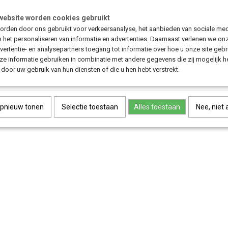
Dit achtertandwiel voor Shimano Nexus versnellingsnaven is geschikt 
verkrijgbaar in 17, 20 en 22 tands. Ideaal als vervanging bij slijtage en
website worden cookies gebruikt
bakfiets af te stemmen op jouw gebruik.
rden door ons gebruikt voor verkeersanalyse, het aanbieden van sociale med
n het personaliseren van informatie en advertenties. Daarnaast verlenen we on
vertentie- en analysepartners toegang tot informatie over hoe u onze site gebru
Save
e informatie gebruiken in combinatie met andere gegevens die zij mogelijk 
door uw gebruik van hun diensten of die u hen hebt verstrekt.
opnieuw tonen
Selectie toestaan
Alles toestaan
Nee, niet