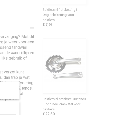
Bakfiets.nl fietsketting |
Originele ketting voor
bakfiets
€ 7,95
 vervanging? Met dit
rg je weer voor een
assend tandwiel
n de aandrijflijn en
lijks gebruik of
het verzet kunt
s, dan trap je wat
20 tands uitvoering
 je voor 22 tands,
, tegenwind of
argoTrike.
Bakfiets.nl crankstel 38 tands
– origineel crankstel voor
bakfiets
€ 22,50