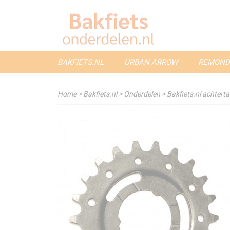
BAKFIETS.NL
URBAN ARROW
REMOND
Home
>
Bakfiets.nl
>
Onderdelen
>
Bakfiets.nl achtert