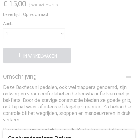
€ 15,00
(inclusief btw 21%)
Levertijd : Op voorraad
Aantal
IN WINKELWAGEN
Omschrijving
Deze Bakfiets.nl pedalen, ook wel trappers genoemd, zijn
ontworpen voor comfortabel en betrouwbaar fietsen met je
bakfiets. Door de stevige constructie bieden ze goede grip,
ook bij nat weer of intensief dagelijks gebruik. Zo behoud je
controle bij het wegrijden, stoppen en manoeuvreren in druk
verkeer.
De pedalen zijn geschikt voor alle Bakfiets.nl modellen en
passen ook op de meeste andere bakfietsen en e-bikes. Ze