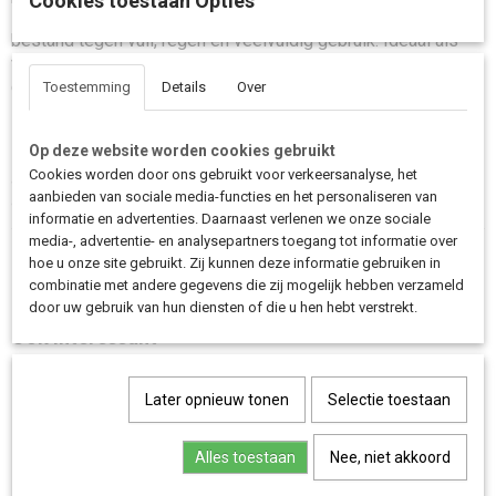
Cookies toestaan Opties
sluiten goed aan bij het robuuste karakter van de fiets en zijn
bestand tegen vuil, regen en veelvuldig gebruik. Ideaal als
vervanging bij slijtage of wanneer je huidige pedalen minder
grip geven.
Toestemming
Details
Over
Op deze website worden cookies gebruikt
Zoek je betrouwbare pedalen voor je Bakfiets.nl die comfortabel trappen
Cookies worden door ons gebruikt voor verkeersanalyse, het
en lang meegaan? Met deze pedalen rijd je zeker en ontspannen, waar je
aanbieden van sociale media-functies en het personaliseren van
ook onderweg bent.
informatie en advertenties. Daarnaast verlenen we onze sociale
media-, advertentie- en analysepartners toegang tot informatie over
hoe u onze site gebruikt. Zij kunnen deze informatie gebruiken in
Save
combinatie met andere gegevens die zij mogelijk hebben verzameld
door uw gebruik van hun diensten of die u hen hebt verstrekt.
Ook interessant
Later opnieuw tonen
Selectie toestaan
Alles toestaan
Nee, niet akkoord