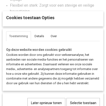
Flexibel en sterk: Zorgt voor een stevige en veilige
bevestiging
Per stuk geleverd: Bestel het aantal dat u nodig heeft
Cookies toestaan Opties
Op zoek naar een elastiek voor de regentent van je bakfiets? Dit elastiek is
Toestemming
Details
Over
geschikt voor alle Bakfiets.nl modellen en zorgt voor een stevige en
flexibele bevestiging.
Op deze website worden cookies gebruikt
Cookies worden door ons gebruikt voor verkeersanalyse, het
Save
aanbieden van sociale media-functies en het personaliseren van
informatie en advertenties. Daarnaast verlenen we onze sociale
media-, advertentie- en analysepartners toegang tot informatie over
Ook interessant
hoe u onze site gebruikt. Zij kunnen deze informatie gebruiken in
combinatie met andere gegevens die zij mogelijk hebben verzameld
door uw gebruik van hun diensten of die u hen hebt verstrekt.
Later opnieuw tonen
Selectie toestaan