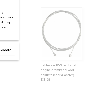
ia-
ze sociale
ikt. Zij
hebben
 akkoord
Bakfiets.nl RVS remkabel –
originele remkabel voor
bakfiets (voor & achter)
€ 3,95