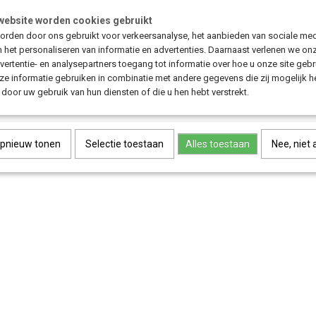
website worden cookies gebruikt
rden door ons gebruikt voor verkeersanalyse, het aanbieden van sociale med
n het personaliseren van informatie en advertenties. Daarnaast verlenen we on
vertentie- en analysepartners toegang tot informatie over hoe u onze site gebru
e informatie gebruiken in combinatie met andere gegevens die zij mogelijk 
door uw gebruik van hun diensten of die u hen hebt verstrekt.
opnieuw tonen
Selectie toestaan
Alles toestaan
Nee, niet