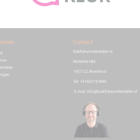
orieën
Contact
Bakfietsonderdelen.nl
nl
rrow
Molenlei18d
rdelen
1921 CZ Akersloot
ingen
Tel: +31623157840
E-mail: info@bakfietsonderdelen.nl