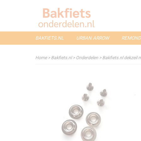
BAKFIETS.NL
URBAN ARROW
REMOND
Home
>
Bakfiets.nl
>
Onderdelen
>
Bakfiets.nl dekzeil