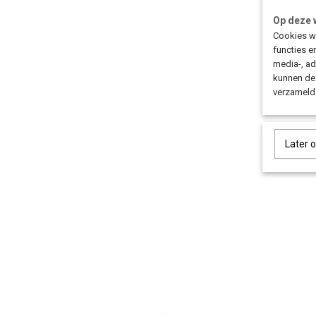
Op deze 
Cookies wo
functies e
media-, ad
kunnen dez
verzameld 
Later 