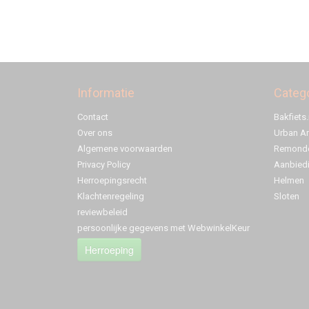
Informatie
Categ
Contact
Bakfiets.
Over ons
Urban A
Algemene voorwaarden
Remonde
Privacy Policy
Aanbied
Herroepingsrecht
Helmen
Klachtenregeling
Sloten
reviewbeleid
persoonlijke gegevens met WebwinkelKeur
Herroeping