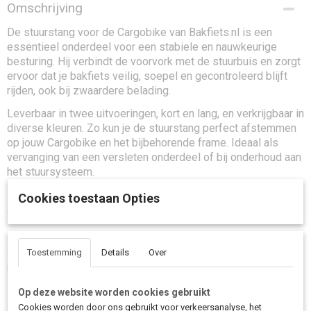
Omschrijving
De stuurstang voor de Cargobike van Bakfiets.nl is een
essentieel onderdeel voor een stabiele en nauwkeurige
besturing. Hij verbindt de voorvork met de stuurbuis en zorgt
ervoor dat je bakfiets veilig, soepel en gecontroleerd blijft
rijden, ook bij zwaardere belading.
Leverbaar in twee uitvoeringen, kort en lang, en verkrijgbaar in
diverse kleuren. Zo kun je de stuurstang perfect afstemmen
op jouw Cargobike en het bijbehorende frame. Ideaal als
vervanging van een versleten onderdeel of bij onderhoud aan
het stuursysteem.
Let op:
de stuurkogels worden niet meegeleverd en zijn
Cookies toestaan Opties
afzonderlijk verkrijgbaar.
Toestemming
Details
Over
Op zoek naar een originele stuurstang voor je Cargobike van Bakfiets.nl?
Deze stuurstang zorgt voor veilige, soepele en nauwkeurige besturing.
Op deze website worden cookies gebruikt
Cookies worden door ons gebruikt voor verkeersanalyse, het